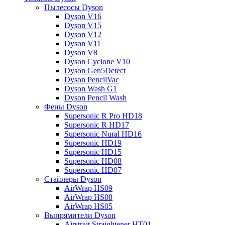
Пылесосы Dyson
Dyson V16
Dyson V15
Dyson V12
Dyson V11
Dyson V8
Dyson Cyclone V10
Dyson Gen5Detect
Dyson PencilVac
Dyson Wash G1
Dyson Pencil Wash
Фены Dyson
Supersonic R Pro HD18
Supersonic R HD17
Supersonic Nural HD16
Supersonic HD19
Supersonic HD15
Supersonic HD08
Supersonic HD07
Стайлеры Dyson
AirWrap HS09
AirWrap HS08
AirWrap HS05
Выпрямители Dyson
Airstrait Straightener HT01