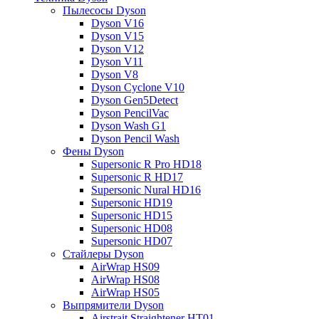
Пылесосы Dyson
Dyson V16
Dyson V15
Dyson V12
Dyson V11
Dyson V8
Dyson Cyclone V10
Dyson Gen5Detect
Dyson PencilVac
Dyson Wash G1
Dyson Pencil Wash
Фены Dyson
Supersonic R Pro HD18
Supersonic R HD17
Supersonic Nural HD16
Supersonic HD19
Supersonic HD15
Supersonic HD08
Supersonic HD07
Стайлеры Dyson
AirWrap HS09
AirWrap HS08
AirWrap HS05
Выпрямители Dyson
Airstrait Straightener HT01