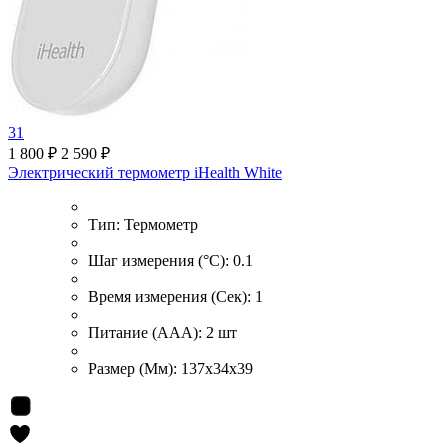
31
1 800 ₽
2 590 ₽
Электрический термометр iHealth White
Тип:
Термометр
Шаг измерения (°С):
0.1
Время измерения (Сек):
1
Питание (ААА):
2 шт
Размер (Мм):
137x34x39