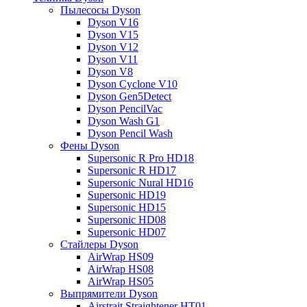
Пылесосы Dyson
Dyson V16
Dyson V15
Dyson V12
Dyson V11
Dyson V8
Dyson Cyclone V10
Dyson Gen5Detect
Dyson PencilVac
Dyson Wash G1
Dyson Pencil Wash
Фены Dyson
Supersonic R Pro HD18
Supersonic R HD17
Supersonic Nural HD16
Supersonic HD19
Supersonic HD15
Supersonic HD08
Supersonic HD07
Стайлеры Dyson
AirWrap HS09
AirWrap HS08
AirWrap HS05
Выпрямители Dyson
Airstrait Straightener HT01