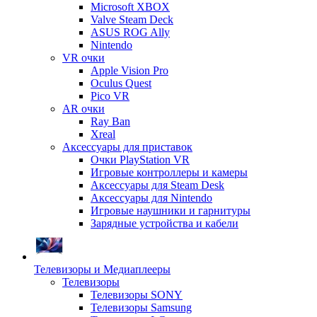
Microsoft XBOX
Valve Steam Deck
ASUS ROG Ally
Nintendo
VR очки
Apple Vision Pro
Oculus Quest
Pico VR
AR очки
Ray Ban
Xreal
Аксессуары для приставок
Очки PlayStation VR
Игровые контроллеры и камеры
Аксессуары для Steam Desk
Аксессуары для Nintendo
Игровые наушники и гарнитуры
Зарядные устройства и кабели
Телевизоры и Медиаплееры
Телевизоры
Телевизоры SONY
Телевизоры Samsung