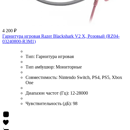
4 200 ₽
Гарнитура игровая Razer Blackshark V2 X, Розовый (RZ04-
03240800-R3M1)
Тип:
Гарнитура игровая
Тип амбушюр:
Мониторные
Совместимость:
Nintendo Switch, PS4, PS5, Xbox
One
Диапазон частот (Гц):
12-28000
Чувствительность (дБ):
98