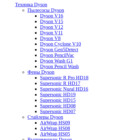
Техника Dyson
Пылесосы Dyson
Dyson V16
Dyson V15
Dyson V12
Dyson V11
Dyson V8
Dyson Cyclone V10
Dyson Gen5Detect
Dyson PencilVac
Dyson Wash G1
Dyson Pencil Wash
Фены Dyson
Supersonic R Pro HD18
Supersonic R HD17
Supersonic Nural HD16
Supersonic HD19
Supersonic HD15
Supersonic HD08
Supersonic HD07
Стайлеры Dyson
AirWrap HS09
AirWrap HS08
AirWrap HS05
Выпрямители Dyson