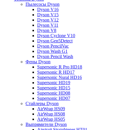
Пылесосы Dyson
Dyson V16
Dyson V15
Dyson V12
Dyson V11
Dyson V8
Dyson Cyclone V10
Dyson Gen5Detect
Dyson PencilVac
Dyson Wash G1
Dyson Pencil Wash
Фены Dyson
Supersonic R Pro HD18
Supersonic R HD17
Supersonic Nural HD16
Supersonic HD19
Supersonic HD15
Supersonic HD08
Supersonic HD07
Стайлеры Dyson
AirWrap HS09
AirWrap HS08
AirWrap HS05
Выпрямители Dyson
Airstrait Straightener HT01