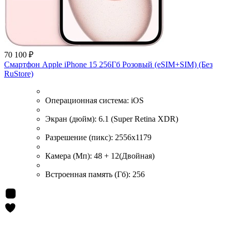
70 100 ₽
Смартфон Apple iPhone 15 256Гб Розовый (eSIM+SIM) (Без
RuStore)
Операционная система:
iOS
Экран (дюйм):
6.1 (Super Retina XDR)
Разрешение (пикс):
2556x1179
Камера (Мп):
48 + 12(Двойная)
Встроенная память (Гб):
256