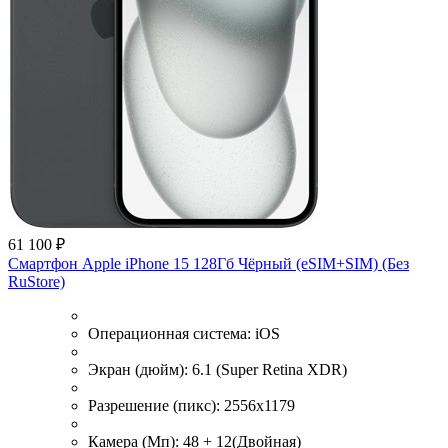
61 100 ₽
Смартфон Apple iPhone 15 128Гб Чёрный (eSIM+SIM) (Без
RuStore)
Операционная система:
iOS
Экран (дюйм):
6.1 (Super Retina XDR)
Разрешение (пикс):
2556x1179
Камера (Мп):
48 + 12(Двойная)