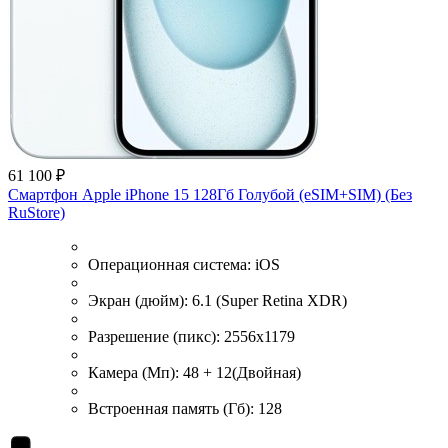
61 100 ₽
Смартфон Apple iPhone 15 128Гб Голубой (eSIM+SIM) (Без
RuStore)
Операционная система:
iOS
Экран (дюйм):
6.1 (Super Retina XDR)
Разрешение (пикс):
2556x1179
Камера (Мп):
48 + 12(Двойная)
Встроенная память (Гб):
128