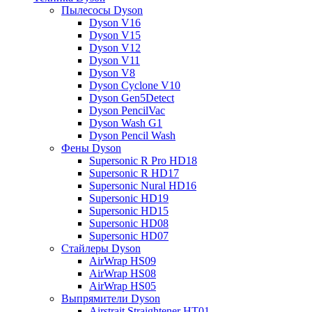
Пылесосы Dyson
Dyson V16
Dyson V15
Dyson V12
Dyson V11
Dyson V8
Dyson Cyclone V10
Dyson Gen5Detect
Dyson PencilVac
Dyson Wash G1
Dyson Pencil Wash
Фены Dyson
Supersonic R Pro HD18
Supersonic R HD17
Supersonic Nural HD16
Supersonic HD19
Supersonic HD15
Supersonic HD08
Supersonic HD07
Стайлеры Dyson
AirWrap HS09
AirWrap HS08
AirWrap HS05
Выпрямители Dyson
Airstrait Straightener HT01