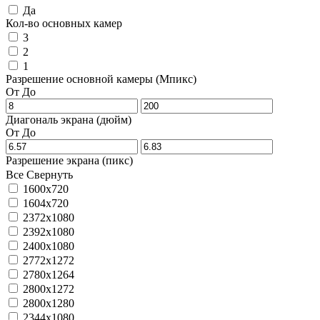
Да
Кол-во основных камер
3
2
1
Разрешение основной камеры (Мпикс)
От
До
Диагональ экрана (дюйм)
От
До
Разрешение экрана (пикс)
Все
Свернуть
1600x720
1604x720
2372x1080
2392x1080
2400x1080
2772x1272
2780x1264
2800x1272
2800x1280
2344x1080