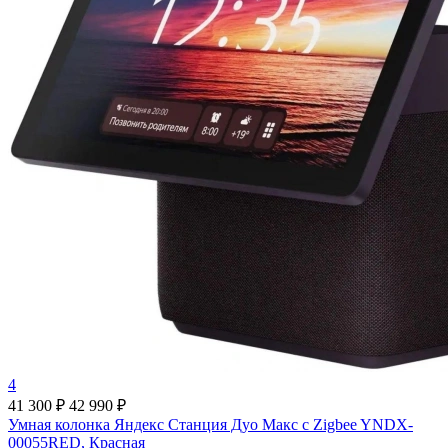
4
41 300 ₽
42 990 ₽
Умная колонка Яндекс Станция Дуо Макс c Zigbee YNDX-
00055RED, Красная