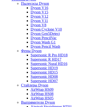
Пылесосы Dyson
Dyson V16
Dyson V15
Dyson V12
Dyson V11
Dyson V8
Dyson Cyclone V10
Dyson Gen5Detect
Dyson PencilVac
Dyson Wash G1
Dyson Pencil Wash
Фены Dyson
Supersonic R Pro HD18
Supersonic R HD17
Supersonic Nural HD16
Supersonic HD19
Supersonic HD15
Supersonic HD08
Supersonic HD07
Стайлеры Dyson
AirWrap HS09
AirWrap HS08
AirWrap HS05
Выпрямители Dyson
Airstrait Straightener HT01