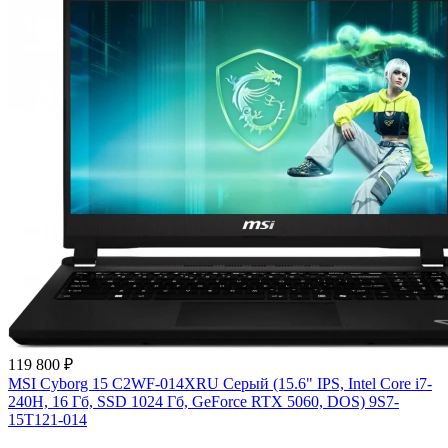
119 800 ₽
MSI Cyborg 15 C2WF-014XRU Серый (15.6" IPS, Intel Core i7-
240H, 16 Гб, SSD 1024 Гб, GeForce RTX 5060, DOS) 9S7-
15T121-014