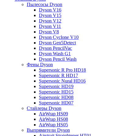
Пылесосы Dyson
Dyson V16
Dyson V15
Dyson V12
Dyson V11
Dyson V8
Dyson Cyclone V10
Dyson Gen5Detect
Dyson PencilVac
Dyson Wash G1
Dyson Pencil Wash
Фены Dyson
Supersonic R Pro HD18
Supersonic R HD17
Supersonic Nural HD16
Supersonic HD19
Supersonic HD15
Supersonic HD08
Supersonic HD07
Стайлеры Dyson
AirWrap HS09
AirWrap HS08
AirWrap HS05
Выпрямители Dyson
Airstrait Straightener HT01