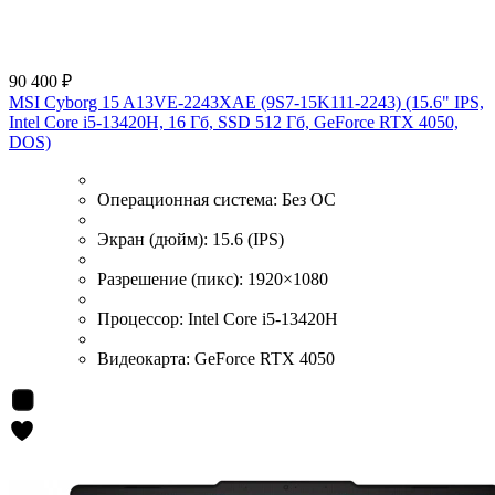
90 400 ₽
MSI Cyborg 15 A13VE-2243XAE (9S7-15K111-2243) (15.6" IPS,
Intel Core i5-13420H, 16 Гб, SSD 512 Гб, GeForce RTX 4050,
DOS)
Операционная система:
Без ОС
Экран (дюйм):
15.6 (IPS)
Разрешение (пикс):
1920×1080
Процессор:
Intel Core i5-13420H
Видеокарта:
GeForce RTX 4050