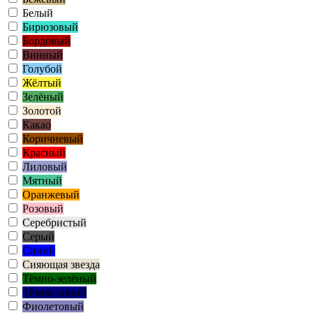
Белый
Бирюзовый
Бордовый
Винный
Голубой
Жёлтый
Зелёный
Золотой
Какао
Коричневый
Красный
Лиловый
Мятный
Оранжевый
Розовый
Серебристый
Серый
Синий
Сияющая звезда
Тёмно-зелёный
Тёмно-синий
Фиолетовый