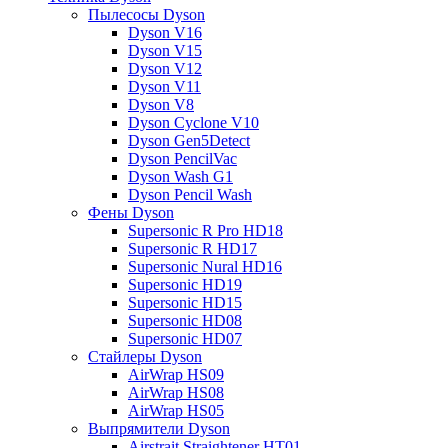
Пылесосы Dyson
Dyson V16
Dyson V15
Dyson V12
Dyson V11
Dyson V8
Dyson Cyclone V10
Dyson Gen5Detect
Dyson PencilVac
Dyson Wash G1
Dyson Pencil Wash
Фены Dyson
Supersonic R Pro HD18
Supersonic R HD17
Supersonic Nural HD16
Supersonic HD19
Supersonic HD15
Supersonic HD08
Supersonic HD07
Стайлеры Dyson
AirWrap HS09
AirWrap HS08
AirWrap HS05
Выпрямители Dyson
Airstrait Straightener HT01