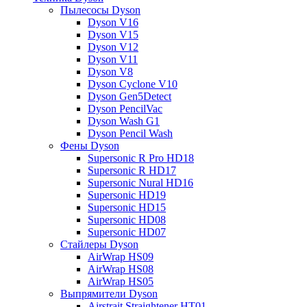
Пылесосы Dyson
Dyson V16
Dyson V15
Dyson V12
Dyson V11
Dyson V8
Dyson Cyclone V10
Dyson Gen5Detect
Dyson PencilVac
Dyson Wash G1
Dyson Pencil Wash
Фены Dyson
Supersonic R Pro HD18
Supersonic R HD17
Supersonic Nural HD16
Supersonic HD19
Supersonic HD15
Supersonic HD08
Supersonic HD07
Стайлеры Dyson
AirWrap HS09
AirWrap HS08
AirWrap HS05
Выпрямители Dyson
Airstrait Straightener HT01