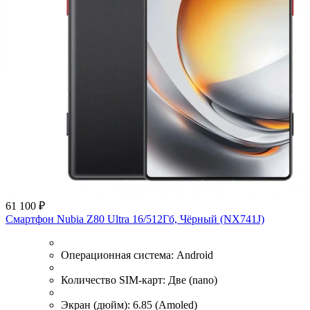
61 100 ₽
Смартфон Nubia Z80 Ultra 16/512Гб, Чёрный (NX741J)
Операционная система:
Android
Количество SIM-карт:
Две (nano)
Экран (дюйм):
6.85 (Amoled)