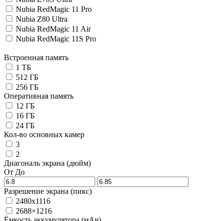
Nubia RedMagic 11 Pro
Nubia Z80 Ultra
Nubia RedMagic 11 Air
Nubia RedMagic 11S Pro
Встроенная память
1 ТБ
512 ГБ
256 ГБ
Оперативная память
12 ГБ
16 ГБ
24 ГБ
Кол-во основных камер
3
2
Диагональ экрана (дюйм)
От
До
Разрешение экрана (пикс)
2480x1116
2688×1216
Ёмкость аккумулятора (мАч)