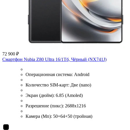
72 900 ₽
Смартфон Nubia Z80 Ultra 16/1Тб, Чёрный (NX741J)
Операционная система:
Android
Количество SIM-карт:
Две (nano)
Экран (дюйм):
6.85 (Amoled)
Разрешение (пикс):
2688x1216
Камера (Мп):
50+64+50 (тройная)