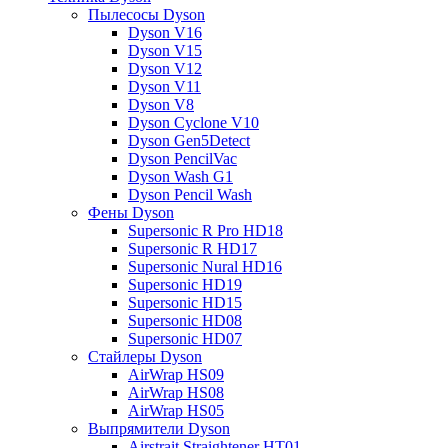
Пылесосы Dyson
Dyson V16
Dyson V15
Dyson V12
Dyson V11
Dyson V8
Dyson Cyclone V10
Dyson Gen5Detect
Dyson PencilVac
Dyson Wash G1
Dyson Pencil Wash
Фены Dyson
Supersonic R Pro HD18
Supersonic R HD17
Supersonic Nural HD16
Supersonic HD19
Supersonic HD15
Supersonic HD08
Supersonic HD07
Стайлеры Dyson
AirWrap HS09
AirWrap HS08
AirWrap HS05
Выпрямители Dyson
Airstrait Straightener HT01