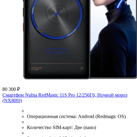
80 300 ₽
Смартфон Nubia RedMagic 11S Pro 12/256Гб, Ночной мороз
(NX809J)
Операционная система:
Android (Redmagic OS)
Количество SIM-карт:
Две (nano)