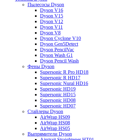
Пылесосы Dyson
Dyson V16
Dyson V15
Dyson V12
Dyson V11
Dyson V8
Dyson Cyclone V10
Dyson Gen5Detect
Dyson PencilVac
Dyson Wash G1
Dyson Pencil Wash
Фены Dyson
Supersonic R Pro HD18
Supersonic R HD17
Supersonic Nural HD16
Supersonic HD19
Supersonic HD15
Supersonic HD08
Supersonic HD07
Стайлеры Dyson
AirWrap HS09
AirWrap HS08
AirWrap HS05
Выпрямители Dyson
Airstrait Straightener HT01