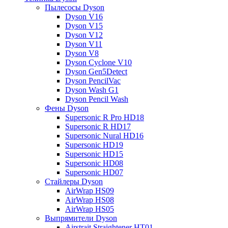
Пылесосы Dyson
Dyson V16
Dyson V15
Dyson V12
Dyson V11
Dyson V8
Dyson Cyclone V10
Dyson Gen5Detect
Dyson PencilVac
Dyson Wash G1
Dyson Pencil Wash
Фены Dyson
Supersonic R Pro HD18
Supersonic R HD17
Supersonic Nural HD16
Supersonic HD19
Supersonic HD15
Supersonic HD08
Supersonic HD07
Стайлеры Dyson
AirWrap HS09
AirWrap HS08
AirWrap HS05
Выпрямители Dyson
Airstrait Straightener HT01