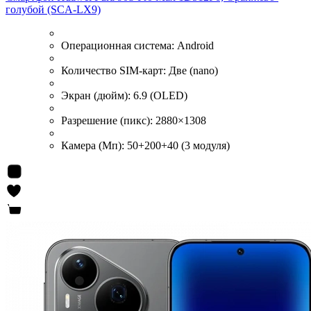
голубой (SCA-LX9)
Операционная система:
Android
Количество SIM-карт:
Две (nano)
Экран (дюйм):
6.9 (OLED)
Разрешение (пикс):
2880×1308
Камера (Мп):
50+200+40 (3 модуля)