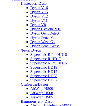
Пылесосы Dyson
Dyson V16
Dyson V15
Dyson V12
Dyson V11
Dyson V8
Dyson Cyclone V10
Dyson Gen5Detect
Dyson PencilVac
Dyson Wash G1
Dyson Pencil Wash
Фены Dyson
Supersonic R Pro HD18
Supersonic R HD17
Supersonic Nural HD16
Supersonic HD19
Supersonic HD15
Supersonic HD08
Supersonic HD07
Стайлеры Dyson
AirWrap HS09
AirWrap HS08
AirWrap HS05
Выпрямители Dyson
Airstrait Straightener HT01