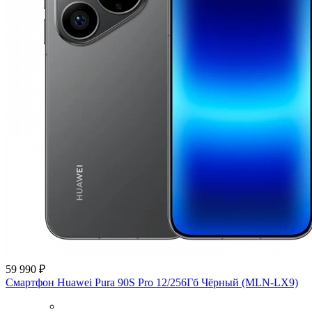
59 990 ₽
Смартфон Huawei Pura 90S Pro 12/256Гб Чёрный (MLN-LX9)